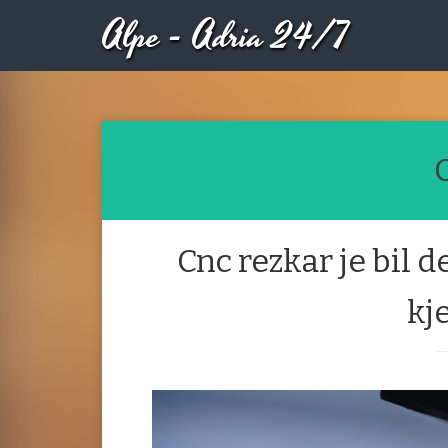
Alpe - Adria 24/7
Cnc rezkar je bil
kj