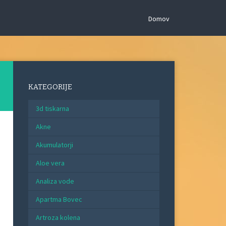
Domov
KATEGORIJE
3d tiskarna
Akne
Akumulatorji
Aloe vera
Analiza vode
Apartma Bovec
Artroza kolena