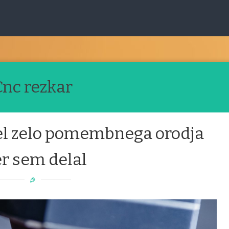
Cnc rezkar
 del zelo pomembnega orodja
er sem delal