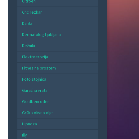
Citroen
Cnc rezkar
Darila
Dermatolog Ljubljana
Dežniki
Elektroerozija
Fitnes na prostem
Foto stojnica
Garažna vrata
Gradbeni oder
Grško olivno olje
Hipnoza
Illy