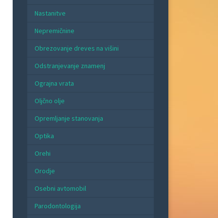
Nastanitve
Nepremičnine
Obrezovanje dreves na višini
Odstranjevanje znamenj
Ograjna vrata
Oljčno olje
Opremljanje stanovanja
Optika
Orehi
Orodje
Osebni avtomobil
Parodontologija