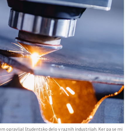
em opravljal študentsko delo v raznih industrijah. Ker pa se mi