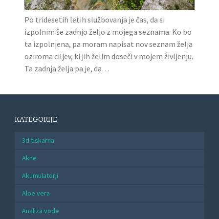
Po tridesetih letih službovanja je čas, da si
izpolnim še zadnjo željo z mojega seznama. Ko bo
ta izpolnjena, pa moram napisat nov seznam želja
oziroma ciljev, ki jih želim doseči v mojem življenju.
Ta zadnja želja pa je, da…
KATEGORIJE
3d tiskarna
Akne
Akumulatorji
Aloe vera
Analiza vode