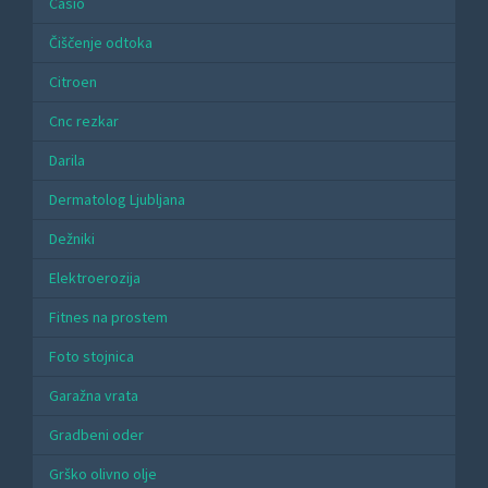
Casio
Čiščenje odtoka
Citroen
Cnc rezkar
Darila
Dermatolog Ljubljana
Dežniki
Elektroerozija
Fitnes na prostem
Foto stojnica
Garažna vrata
Gradbeni oder
Grško olivno olje