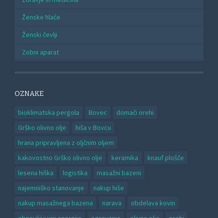
Ženske hlače
Ženski čevlji
Zobni aparat
OZNAKE
bioklimatska pergola
Bovec
domači orehi
Grško olivno olje
hiša v Bovcu
hrana pripravljena z oljčnim oljem
kakovostno Grško olivno olje
keramika
knauf plošče
lesena hiška
logistika
masažni bazeni
najemniško stanovanje
nakup hiše
nakup masažnega bazena
narava
obdelava kovin