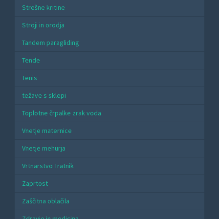
Strešne kritine
Stroji in orodja
Tandem paragliding
Tende
Tenis
težave s sklepi
Toplotne črpalke zrak voda
Vnetje maternice
Vnetje mehurja
Vrtnarstvo Tratnik
Zaprtost
Zaščitna oblačila
Zdravje in medicina