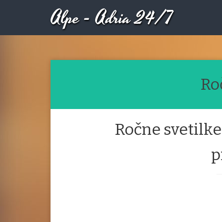
Alpe - Adria 24/7
Ro
Ročne svetilke
p