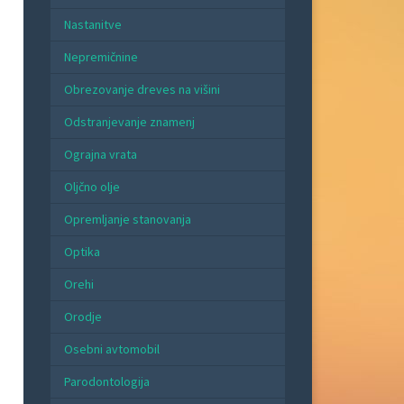
Nastanitve
Nepremičnine
Obrezovanje dreves na višini
Odstranjevanje znamenj
Ograjna vrata
Oljčno olje
Opremljanje stanovanja
Optika
Orehi
Orodje
Osebni avtomobil
Parodontologija