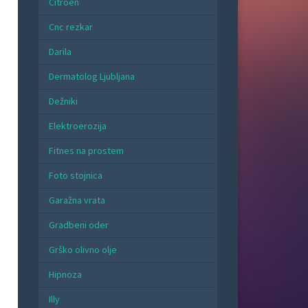
Citroen
Cnc rezkar
Darila
Dermatolog Ljubljana
Dežniki
Elektroerozija
Fitnes na prostem
Foto stojnica
Garažna vrata
Gradbeni oder
Grško olivno olje
Hipnoza
Illy