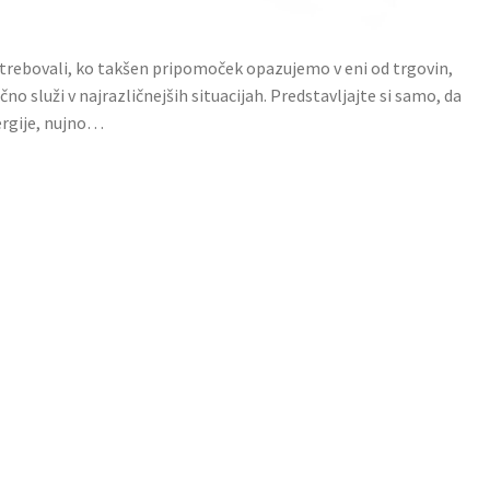
otrebovali, ko takšen pripomoček opazujemo v eni od trgovin,
no služi v najrazličnejših situacijah. Predstavljajte si samo, da
ergije, nujno…