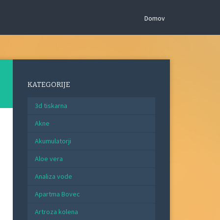
Domov
KATEGORIJE
3d tiskarna
Akne
Akumulatorji
Aloe vera
Analiza vode
Apartma Bovec
Artroza kolena