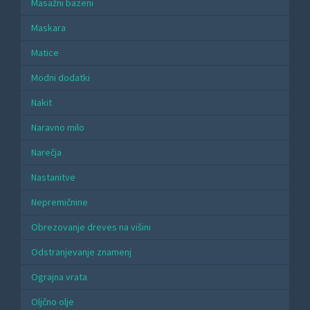
Masažni bazeni
Maskara
Matice
Modni dodatki
Nakit
Naravno milo
Narečja
Nastanitve
Nepremičnine
Obrezovanje dreves na višini
Odstranjevanje znamenj
Ograjna vrata
Oljčno olje