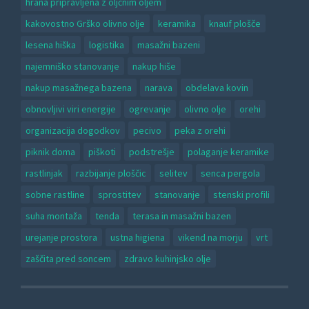
hrana pripravljena z oljčnim oljem
kakovostno Grško olivno olje
keramika
knauf plošče
lesena hiška
logistika
masažni bazeni
najemniško stanovanje
nakup hiše
nakup masažnega bazena
narava
obdelava kovin
obnovljivi viri energije
ogrevanje
olivno olje
orehi
organizacija dogodkov
pecivo
peka z orehi
piknik doma
piškoti
podstrešje
polaganje keramike
rastlinjak
razbijanje ploščic
selitev
senca pergola
sobne rastline
sprostitev
stanovanje
stenski profili
suha montaža
tenda
terasa in masažni bazen
urejanje prostora
ustna higiena
vikend na morju
vrt
zaščita pred soncem
zdravo kuhinjsko olje