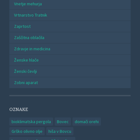
Vnetje mehurja
Vrtnarstvo Tratnik
Zaprtost
Zaščitna oblačila
Zdravje in medicina
Ženske hlače
Ženski čevlji
Zobni aparat
OZNAKE
bioklimatska pergola
Bovec
domači orehi
Grško olivno olje
hiša v Bovcu