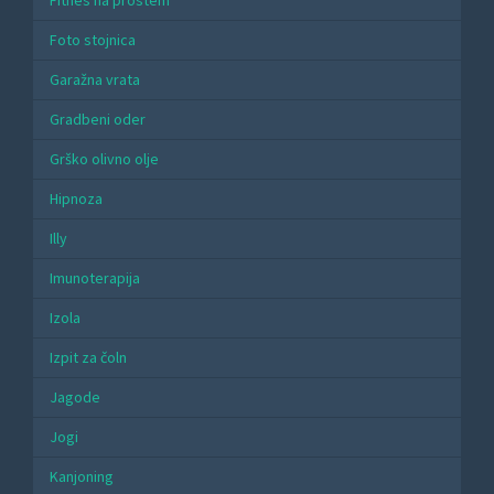
Fitnes na prostem
Foto stojnica
Garažna vrata
Gradbeni oder
Grško olivno olje
Hipnoza
Illy
Imunoterapija
Izola
Izpit za čoln
Jagode
Jogi
Kanjoning