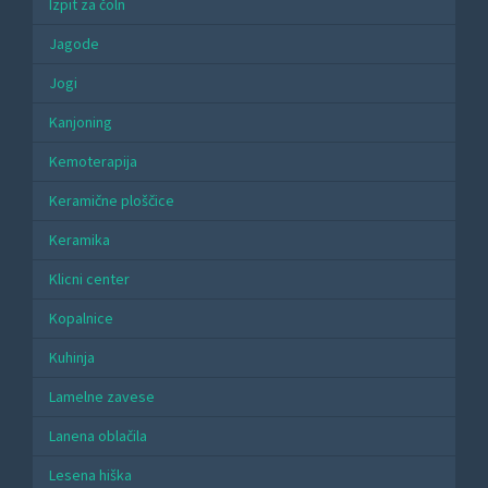
Izpit za čoln
Jagode
Jogi
Kanjoning
Kemoterapija
Keramične ploščice
Keramika
Klicni center
Kopalnice
Kuhinja
Lamelne zavese
Lanena oblačila
Lesena hiška