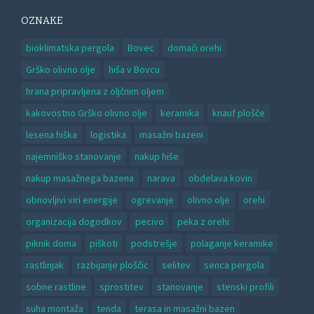
OZNAKE
bioklimatska pergola
Bovec
domači orehi
Grško olivno olje
hiša v Bovcu
hrana pripravljena z oljčnim oljem
kakovostno Grško olivno olje
keramika
knauf plošče
lesena hiška
logistika
masažni bazeni
najemniško stanovanje
nakup hiše
nakup masažnega bazena
narava
obdelava kovin
obnovljivi viri energije
ogrevanje
olivno olje
orehi
organizacija dogodkov
pecivo
peka z orehi
piknik doma
piškoti
podstrešje
polaganje keramike
rastlinjak
razbijanje ploščic
selitev
senca pergola
sobne rastline
sprostitev
stanovanje
stenski profili
suha montaža
tenda
terasa in masažni bazen