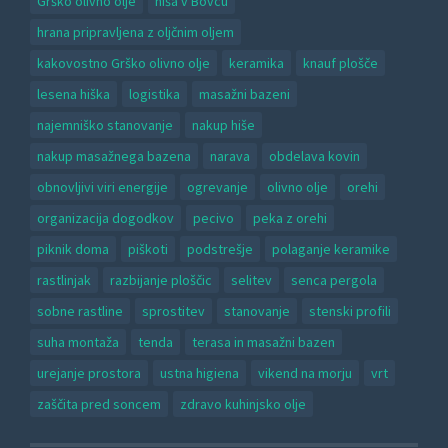
Grško olivno olje
hiša v Bovcu
hrana pripravljena z oljčnim oljem
kakovostno Grško olivno olje
keramika
knauf plošče
lesena hiška
logistika
masažni bazeni
najemniško stanovanje
nakup hiše
nakup masažnega bazena
narava
obdelava kovin
obnovljivi viri energije
ogrevanje
olivno olje
orehi
organizacija dogodkov
pecivo
peka z orehi
piknik doma
piškoti
podstrešje
polaganje keramike
rastlinjak
razbijanje ploščic
selitev
senca pergola
sobne rastline
sprostitev
stanovanje
stenski profili
suha montaža
tenda
terasa in masažni bazen
urejanje prostora
ustna higiena
vikend na morju
vrt
zaščita pred soncem
zdravo kuhinjsko olje