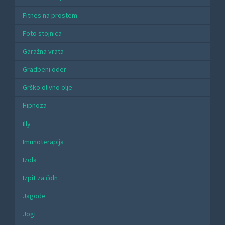
Fitnes na prostem
Foto stojnica
Garažna vrata
Gradbeni oder
Grško olivno olje
Hipnoza
Illy
Imunoterapija
Izola
Izpit za čoln
Jagode
Jogi