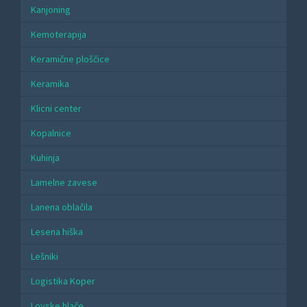
Kanjoning
Kemoterapija
Keramične ploščice
Keramika
Klicni center
Kopalnice
Kuhinja
Lamelne zavese
Lanena oblačila
Lesena hiška
Lešniki
Logistika Koper
Lovske hlače