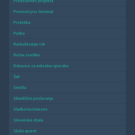
Predstavitev projekta
Prenosni pos terminal
Protetika
Putika
Razkuževanje rok
Ročne svetilke
Rokavice za enkratno uporabo
Šah
Senčila
Skladiščno poslovanje
Sladkorna bolezen
Slovenska obala
Slušni aparat