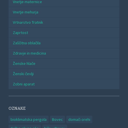
Vnetje maternice
Vnetje mehurja
Vrtnarstvo Tratnik
Zaprtost
Zaščitna oblačila
Zdravje in medicina
Ženske hlače
Ženski čevlji
Zobni aparat
OZNAKE
bioklimatska pergola
Bovec
domači orehi