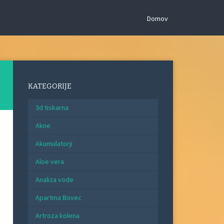
Domov
KATEGORIJE
3d tiskarna
Akne
Akumulatorji
Aloe vera
Analiza vode
Apartma Bovec
Artroza kolena