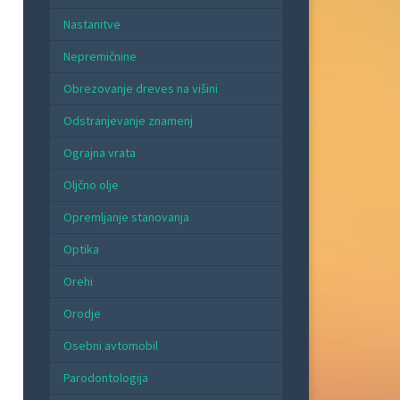
Nastanitve
Nepremičnine
Obrezovanje dreves na višini
Odstranjevanje znamenj
Ograjna vrata
Oljčno olje
Opremljanje stanovanja
Optika
Orehi
Orodje
Osebni avtomobil
Parodontologija