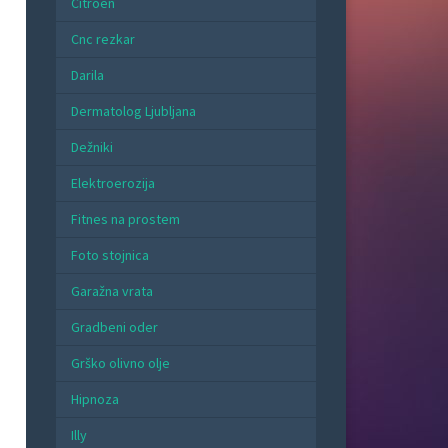
Citroen
Cnc rezkar
Darila
Dermatolog Ljubljana
Dežniki
Elektroerozija
Fitnes na prostem
Foto stojnica
Garažna vrata
Gradbeni oder
Grško olivno olje
Hipnoza
Illy