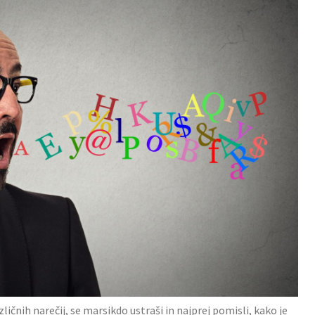
zličnih narečij, se marsikdo ustraši in najprej pomisli, kako je