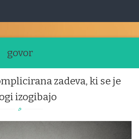
govor
mplicirana zadeva, ki se je
gi izogibajo