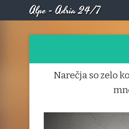
Alpe - Adria 24/7
Narečja so zelo ko
mno