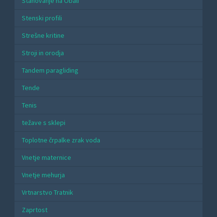
Stanovanje na Obali
Stenski profili
Strešne kritine
Stroji in orodja
Tandem paragliding
Tende
Tenis
težave s sklepi
Toplotne črpalke zrak voda
Vnetje maternice
Vnetje mehurja
Vrtnarstvo Tratnik
Zaprtost