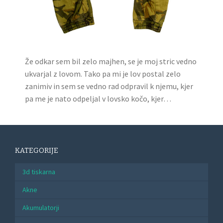
Že odkar sem bil zelo majhen, se je moj stric vedno
ukvarjal z lovom. Tako pa mi je lov postal zelo
zanimiv in sem se vedno rad odpravil k njemu, kjer
pa me je nato odpeljal v lovsko kočo, kjer…
KATEGORIJE
3d tiskarna
Akne
Akumulatorji