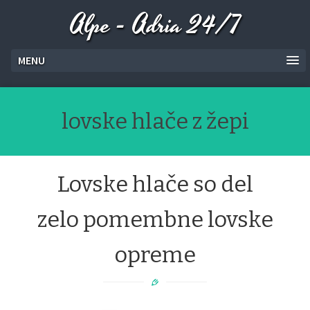
Alpe - Adria 24/7
MENU
lovske hlače z žepi
Lovske hlače so del
zelo pomembne lovske
opreme