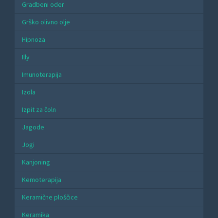
Gradbeni oder
Grško olivno olje
Hipnoza
Illy
Imunoterapija
Izola
Izpit za čoln
Jagode
Jogi
Kanjoning
Kemoterapija
Keramične ploščice
Keramika