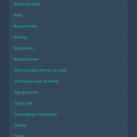
Modni dodatki
Nakit
Naravno milo
Narečja
Nastanitve
Nepremičnine
Obrezovanje dreves na višini
Odstranjevanje znamenj
Ograjna vrata
Oljčno olje
Opremljanje stanovanja
Optika
Orehi