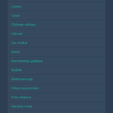
Casino
Casio
Čiščenje odtoka
Citroen
Cnc rezkar
Darila
Dermatolog Ljubljana
Dežniki
Elektroerozija
Fitnes na prostem
Foto stojnica
Garažna vrata