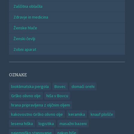
Zaščitna oblačila
Zdravje in medicina
Ženske hlače
Ženski čevlji
Zobni aparat
OZNAKE
bioklimatska pergola
Bovec
domači orehi
Grško olivno olje
hiša v Bovcu
hrana pripravljena z oljčnim oljem
kakovostno Grško olivno olje
keramika
knauf plošče
lesena hiška
logistika
masažni bazeni
najemniško stanovanje
nakup hiše