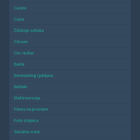
Casino
Casio
Čiščenje odtoka
Citroen
Cnc rezkar
Darila
Dermatolog Ljubljana
Dežniki
Elektroerozija
Fitnes na prostem
Foto stojnica
Garažna vrata