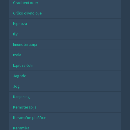
Gradbeni oder
Grško olivno olje
Hipnoza
Illy
Imunoterapija
Izola
Izpit za čoln
Jagode
Jogi
Kanjoning
Kemoterapija
Keramične ploščice
Keramika