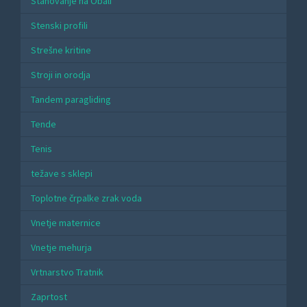
Stanovanje na Obali
Stenski profili
Strešne kritine
Stroji in orodja
Tandem paragliding
Tende
Tenis
težave s sklepi
Toplotne črpalke zrak voda
Vnetje maternice
Vnetje mehurja
Vrtnarstvo Tratnik
Zaprtost