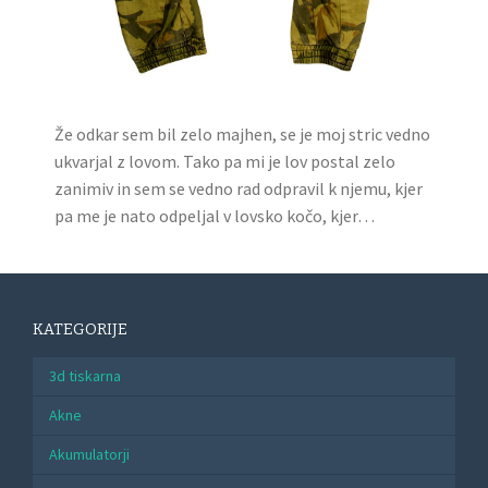
Že odkar sem bil zelo majhen, se je moj stric vedno
ukvarjal z lovom. Tako pa mi je lov postal zelo
zanimiv in sem se vedno rad odpravil k njemu, kjer
pa me je nato odpeljal v lovsko kočo, kjer…
KATEGORIJE
3d tiskarna
Akne
Akumulatorji