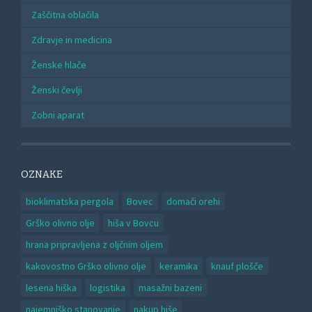
Zaščitna oblačila
Zdravje in medicina
Ženske hlače
Ženski čevlji
Zobni aparat
OZNAKE
bioklimatska pergola
Bovec
domači orehi
Grško olivno olje
hiša v Bovcu
hrana pripravljena z oljčnim oljem
kakovostno Grško olivno olje
keramika
knauf plošče
lesena hiška
logistika
masažni bazeni
najemniško stanovanje
nakup hiše