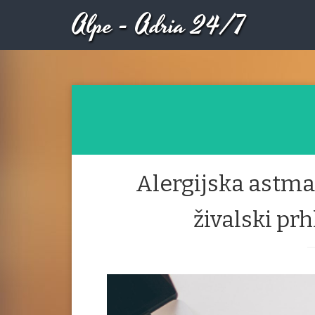
Alpe - Adria 24/7
Alergijska astma 
živalski prh