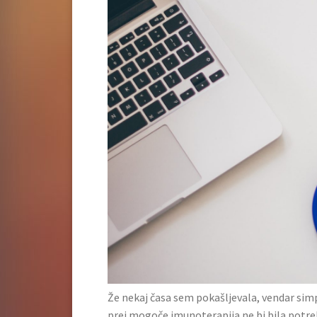
Že nekaj časa sem pokašljevala, vendar simpt
prej mogoče imunoterapija ne bi bila potrebn