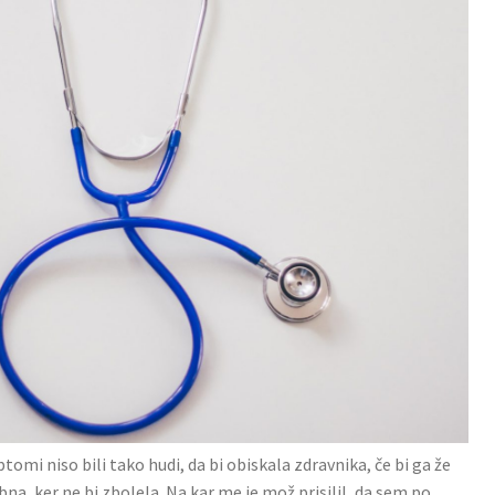
omi niso bili tako hudi, da bi obiskala zdravnika, če bi ga že
a, ker ne bi zbolela. Na kar me je mož prisilil, da sem po