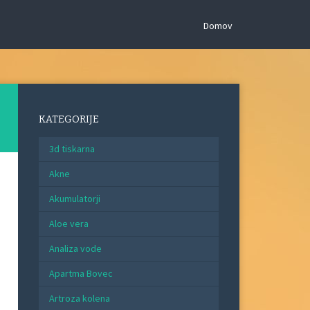
Domov
KATEGORIJE
3d tiskarna
Akne
Akumulatorji
Aloe vera
Analiza vode
Apartma Bovec
Artroza kolena