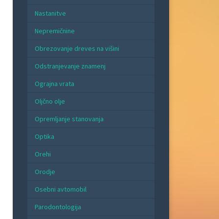
Nastanitve
Nepremičnine
Obrezovanje dreves na višini
Odstranjevanje znamenj
Ograjna vrata
Oljčno olje
Opremljanje stanovanja
Optika
Orehi
Orodje
Osebni avtomobil
Parodontologija