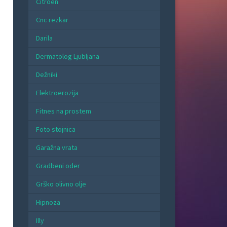
Citroen
Cnc rezkar
Darila
Dermatolog Ljubljana
Dežniki
Elektroerozija
Fitnes na prostem
Foto stojnica
Garažna vrata
Gradbeni oder
Grško olivno olje
Hipnoza
Illy