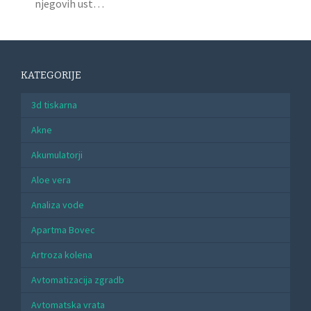
njegovih ust…
KATEGORIJE
3d tiskarna
Akne
Akumulatorji
Aloe vera
Analiza vode
Apartma Bovec
Artroza kolena
Avtomatizacija zgradb
Avtomatska vrata