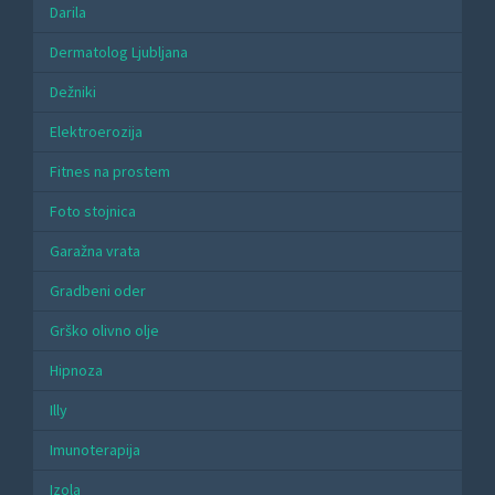
Darila
Dermatolog Ljubljana
Dežniki
Elektroerozija
Fitnes na prostem
Foto stojnica
Garažna vrata
Gradbeni oder
Grško olivno olje
Hipnoza
Illy
Imunoterapija
Izola