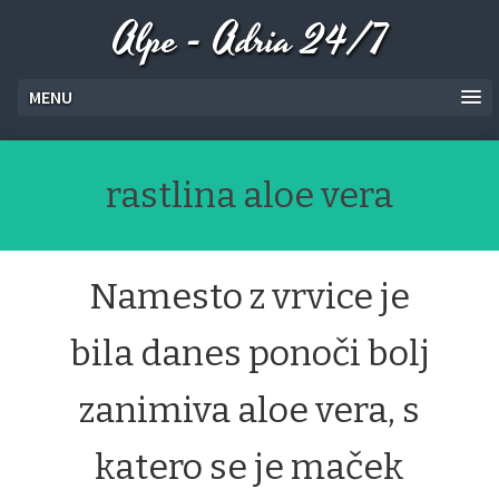
Alpe - Adria 24/7
MENU
rastlina aloe vera
Namesto z vrvice je
bila danes ponoči bolj
zanimiva aloe vera, s
katero se je maček