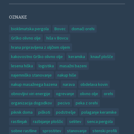
OZNAKE
bioklimatska pergola
Bovec
domači orehi
Grško olivno olje
hiša v Bovcu
hrana pripravljena z oljčnim oljem
kakovostno Grško olivno olje
keramika
knauf plošče
lesena hiška
logistika
masažni bazeni
najemniško stanovanje
nakup hiše
nakup masažnega bazena
narava
obdelava kovin
obnovljivi viri energije
ogrevanje
olivno olje
orehi
organizacija dogodkov
pecivo
peka z orehi
piknik doma
piškoti
podstrešje
polaganje keramike
rastlinjak
razbijanje ploščic
selitev
senca pergola
sobne rastline
sprostitev
stanovanje
stenski profili