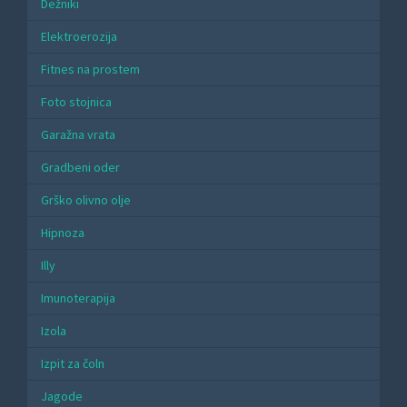
Dežniki
Elektroerozija
Fitnes na prostem
Foto stojnica
Garažna vrata
Gradbeni oder
Grško olivno olje
Hipnoza
Illy
Imunoterapija
Izola
Izpit za čoln
Jagode