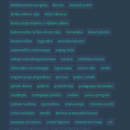
bioklimatska pergola
Bovec
domači orehi
Grško olivno olje
hiša v Bovcu
hrana pripravljena z oljčnim oljem
kakovostno Grško olivno olje
keramika
knauf plošče
lesena hiška
logistika
masažni bazeni
najemniško stanovanje
nakup hiše
nakup masažnega bazena
narava
obdelava kovin
obnovljivi viri energije
ogrevanje
olivno olje
orehi
organizacija dogodkov
pecivo
peka z orehi
piknik doma
piškoti
podstrešje
polaganje keramike
rastlinjak
razbijanje ploščic
selitev
senca pergola
sobne rastline
sprostitev
stanovanje
stenski profili
suha montaža
tenda
terasa in masažni bazen
urejanje prostora
ustna higiena
vikend na morju
vrt