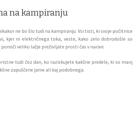
ema na kampiranju
kakor ne bo šlo tudi na kampiranju. Vsi tisti, ki svoje počitnice
avi, kjer ni električnega toka, veste, kako zelo dobrodošle so
ponoči veliko lažje preživljate prosti čas v naravi.
ristne tudi čez dan, ko raziskujete kakšne predele, ki so manj
akšne zapuščene jame ali kaj podobnega.