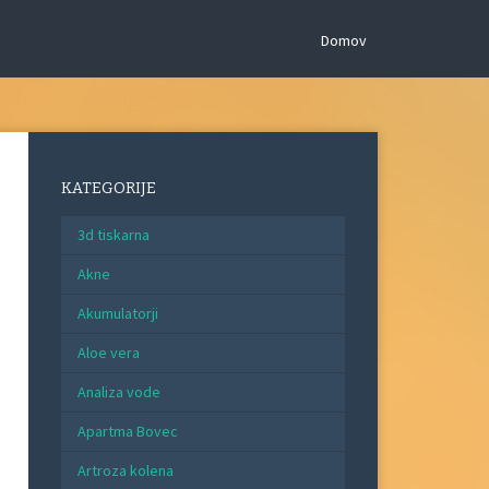
Domov
KATEGORIJE
3d tiskarna
Akne
Akumulatorji
Aloe vera
Analiza vode
Apartma Bovec
Artroza kolena