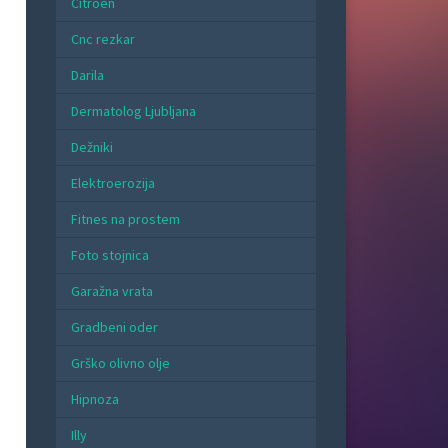
Citroen
Cnc rezkar
Darila
Dermatolog Ljubljana
Dežniki
Elektroerozija
Fitnes na prostem
Foto stojnica
Garažna vrata
Gradbeni oder
Grško olivno olje
Hipnoza
Illy