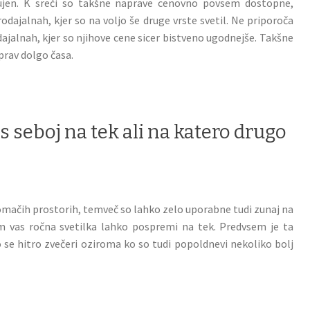
nujen. K sreči so takšne naprave cenovno povsem dostopne,
rodajalnah, kjer so na voljo še druge vrste svetil. Ne priporoča
dajalnah, kjer so njihove cene sicer bistveno ugodnejše. Takšne
prav dolgo časa.
s seboj na tek ali na katero drugo
domačih prostorih, temveč so lahko zelo uporabne tudi zunaj na
m vas ročna svetilka lahko pospremi na tek. Predvsem je ta
 se hitro zvečeri oziroma ko so tudi popoldnevi nekoliko bolj