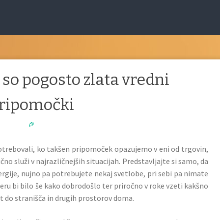
 so pogosto zlata vredni
ripomočki
potrebovali, ko takšen pripomoček opazujemo v eni od trgovin,
no služi v najrazličnejših situacijah. Predstavljajte si samo, da
rgije, nujno pa potrebujete nekaj svetlobe, pri sebi pa nimate
eru bi bilo še kako dobrodošlo ter priročno v roke vzeti kakšno
ot do stranišča in drugih prostorov doma.