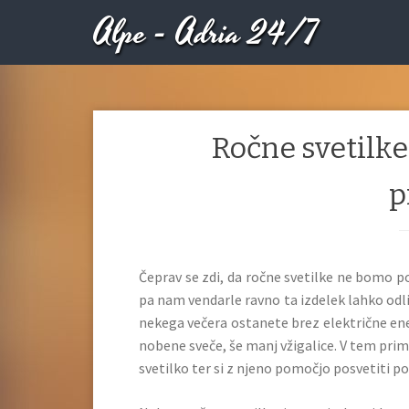
Alpe - Adria 24/7
Ročne svetilke
p
Čeprav se zdi, da ročne svetilke ne bomo 
pa nam vendarle ravno ta izdelek lahko odlič
nekega večera ostanete brez električne ene
nobene sveče, še manj vžigalice. V tem prim
svetilko ter si z njeno pomočjo posvetiti p