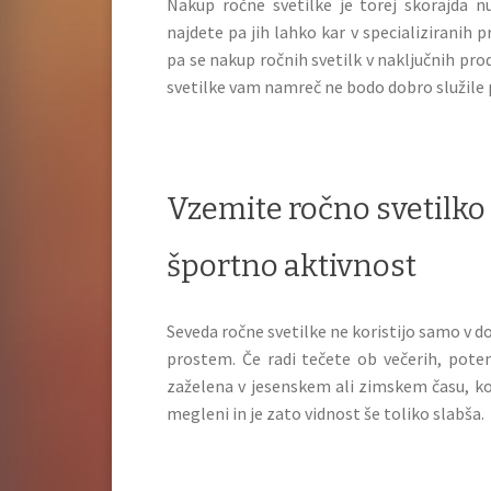
Nakup ročne svetilke je torej skorajda 
najdete pa jih lahko kar v specializiranih p
pa se nakup ročnih svetilk v naključnih pro
svetilke vam namreč ne bodo dobro služile 
Vzemite ročno svetilko 
športno aktivnost
Seveda ročne svetilke ne koristijo samo v 
prostem. Če radi tečete ob večerih, pote
zaželena v jesenskem ali zimskem času, ko
megleni in je zato vidnost še toliko slabša.