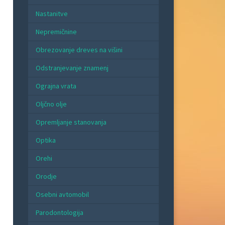
Nastanitve
Nepremičnine
Obrezovanje dreves na višini
Odstranjevanje znamenj
Ograjna vrata
Oljčno olje
Opremljanje stanovanja
Optika
Orehi
Orodje
Osebni avtomobil
Parodontologija