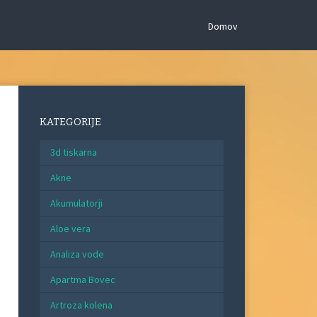
Domov
KATEGORIJE
3d tiskarna
Akne
Akumulatorji
Aloe vera
Analiza vode
Apartma Bovec
Artroza kolena