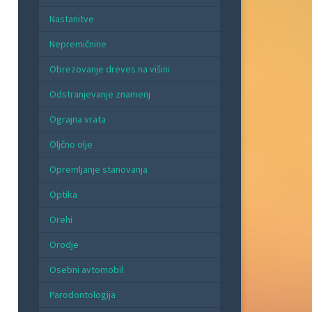
Nastanitve
Nepremičnine
Obrezovanje dreves na višini
Odstranjevanje znamenj
Ograjna vrata
Oljčno olje
Opremljanje stanovanja
Optika
Orehi
Orodje
Osebni avtomobil
Parodontologija