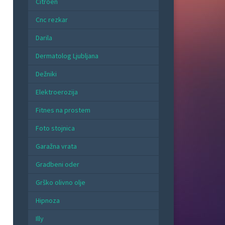
Citroen
Cnc rezkar
Darila
Dermatolog Ljubljana
Dežniki
Elektroerozija
Fitnes na prostem
Foto stojnica
Garažna vrata
Gradbeni oder
Grško olivno olje
Hipnoza
Illy