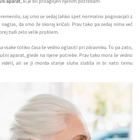
šni aparat
, ki je bil prilagojen njenim potrebam.
 spremenilo, saj smo se sedaj lahko spet normalno pogovarjali z
 naglas, da smo že skoraj kričali. Prav tako pa sedaj nima več
 prej tudi zelo velik problem.
a vsake toliko časa še vedno oglasiti pri zdravniku. To pa zato,
slušni aparat, glede na njene potrebe. Prav tako mora še vedno
i videli, ali se ji morda stanje sluha slabša in bi nato temu