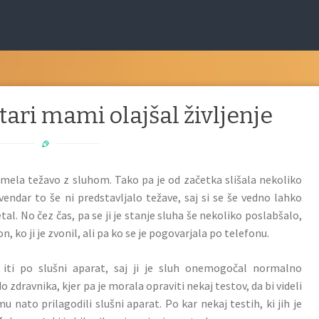
stari mami olajšal življenje
imela težavo z sluhom. Tako pa je od začetka slišala nekoliko
vendar to še ni predstavljalo težave, saj si se še vedno lahko
al. No čez čas, pa se ji je stanje sluha še nekoliko poslabšalo,
on, ko ji je zvonil, ali pa ko se je pogovarjala po telefonu.
 iti po slušni aparat, saj ji je sluh onemogočal normalno
o zdravnika, kjer pa je morala opraviti nekaj testov, da bi videli
u nato prilagodili slušni aparat. Po kar nekaj testih, ki jih je