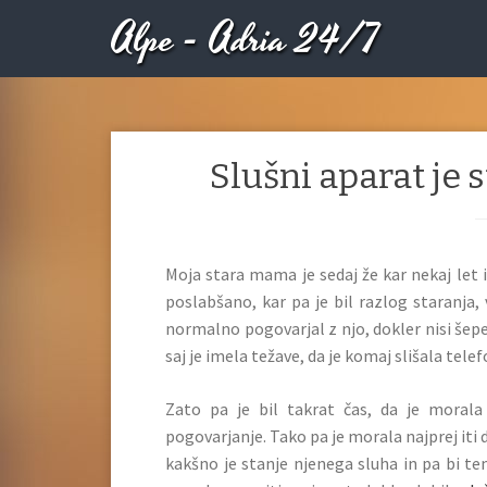
Alpe - Adria 24/7
Slušni aparat je 
Moja stara mama je sedaj že kar nekaj let 
poslabšano, kar pa je bil razlog staranja, 
normalno pogovarjal z njo, dokler nisi šepet
saj je imela težave, da je komaj slišala telef
Zato pa je bil takrat čas, da je morala
pogovarjanje. Tako pa je morala najprej iti d
kakšno je stanje njenega sluha in pa bi tem