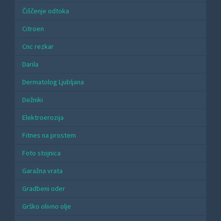
Čiščenje odtoka
Citroen
Cnc rezkar
Darila
Dermatolog Ljubljana
Dežniki
Elektroerozija
Fitnes na prostem
Foto stojnica
Garažna vrata
Gradbeni oder
Grško olivno olje