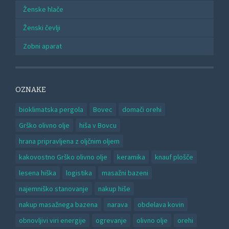
Ženske hlače
Ženski čevlji
Zobni aparat
OZNAKE
bioklimatska pergola
Bovec
domači orehi
Grško olivno olje
hiša v Bovcu
hrana pripravljena z oljčnim oljem
kakovostno Grško olivno olje
keramika
knauf plošče
lesena hiška
logistika
masažni bazeni
najemniško stanovanje
nakup hiše
nakup masažnega bazena
narava
obdelava kovin
obnovljivi viri energije
ogrevanje
olivno olje
orehi