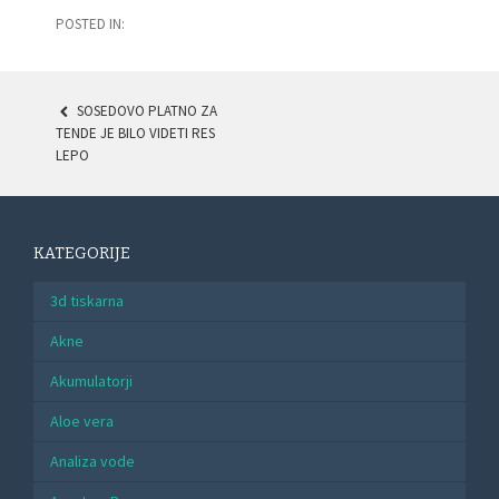
POSTED IN:
SOSEDOVO PLATNO ZA
POST
TENDE JE BILO VIDETI RES
LEPO
NAVIGATION
KATEGORIJE
3d tiskarna
Akne
Akumulatorji
Aloe vera
Analiza vode