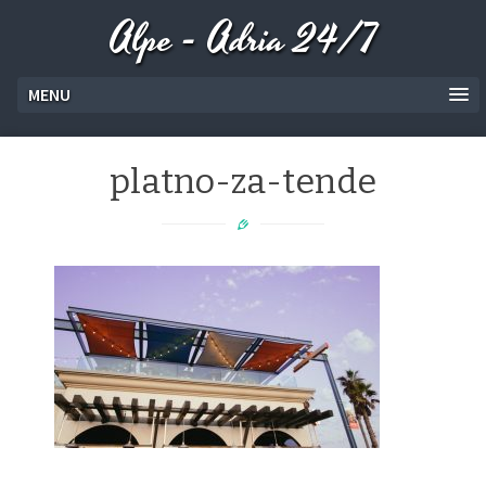
Alpe - Adria 24/7
MENU
platno-za-tende