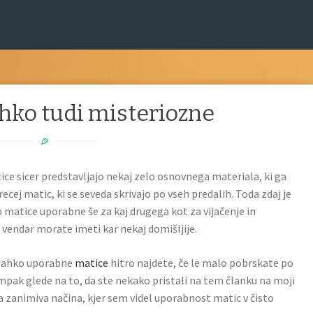
ahko tudi misteriozne
ice sicer predstavljajo nekaj zelo osnovnega materiala, ki ga
ecej matic, ki se seveda skrivajo po vseh predalih. Toda zdaj je
o matice uporabne še za kaj drugega kot za vijačenje in
 vendar morate imeti kar nekaj domišljije.
 lahko uporabne
matice
hitro najdete, če le malo pobrskate po
Ampak glede na to, da ste nekako pristali na tem članku na moji
zanimiva načina, kjer sem videl uporabnost matic v čisto