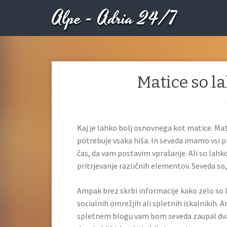
Alpe - Adria 24/7
Matice so l
Kaj je lahko bolj osnovnega kot matice. Mat
potrebuje vsaka hiša. In seveda imamo vsi pr
čas, da vam postavim vprašanje. Ali so lahk
pritrjevanje različnih elementov. Seveda so,
Ampak brez skrbi informacije kako zelo so
socialnih omrežjih ali spletnih iskalnikih. 
spletnem blogu vam bom seveda zaupal dva 