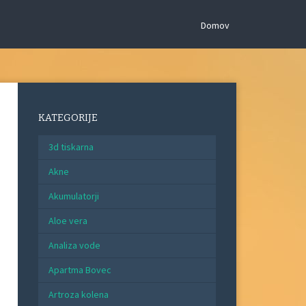
Domov
KATEGORIJE
3d tiskarna
Akne
Akumulatorji
Aloe vera
Analiza vode
Apartma Bovec
Artroza kolena