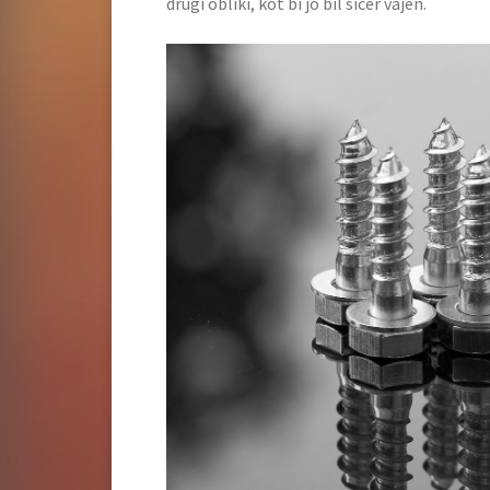
drugi obliki, kot bi jo bil sicer vajen.