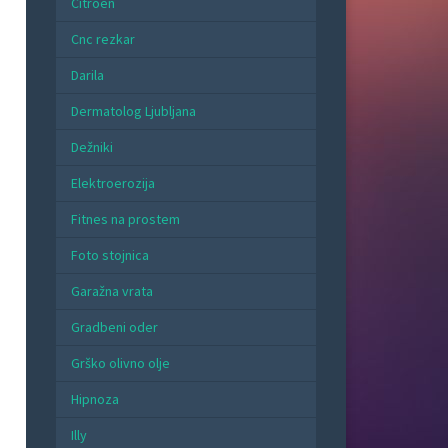
Citroen
Cnc rezkar
Darila
Dermatolog Ljubljana
Dežniki
Elektroerozija
Fitnes na prostem
Foto stojnica
Garažna vrata
Gradbeni oder
Grško olivno olje
Hipnoza
Illy