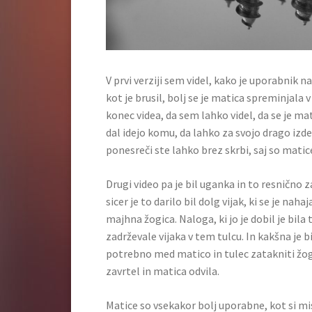
V prvi verziji sem videl, kako je uporabnik n
kot je brusil, bolj se je matica spreminjal
konec videa, da sem lahko videl, da se je ma
dal idejo komu, da lahko za svojo drago izd
ponesreči ste lahko brez skrbi, saj so mat
Drugi video pa je bil uganka in to resnično z
sicer je to darilo bil dolg vijak, ki se je na
majhna žogica. Naloga, ki jo je dobil je bila
zadrževale vijaka v tem tulcu. In kakšna je bi
potrebno med matico in tulec zatakniti žogic
zavrtel in matica odvila.
Matice so vsekakor bolj uporabne, kot si mis