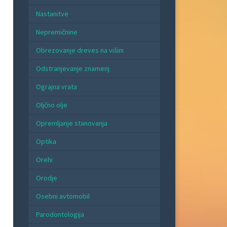
Nastanitve
Nepremičnine
Obrezovanje dreves na višini
Odstranjevanje znamenj
Ograjna vrata
Oljčno olje
Opremljanje stanovanja
Optika
Orehi
Orodje
Osebni avtomobil
Parodontologija