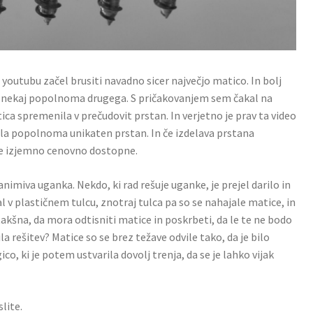
a youtubu začel brusiti navadno sicer največjo matico. In bolj
a v nekaj popolnoma drugega. S pričakovanjem sem čakal na
tica spremenila v prečudovit prstan. In verjetno je prav ta video
ela popolnoma unikaten prstan. In če izdelava prstana
ice izjemno cenovno dostopne.
animiva uganka. Nekdo, ki rad rešuje uganke, je prejel darilo in
hajal v plastičnem tulcu, znotraj tulca pa so se nahajale matice, in
 takšna, da mora odtisniti matice in poskrbeti, da le te ne bodo
la rešitev? Matice so se brez težave odvile tako, da je bilo
o, ki je potem ustvarila dovolj trenja, da se je lahko vijak
lite.