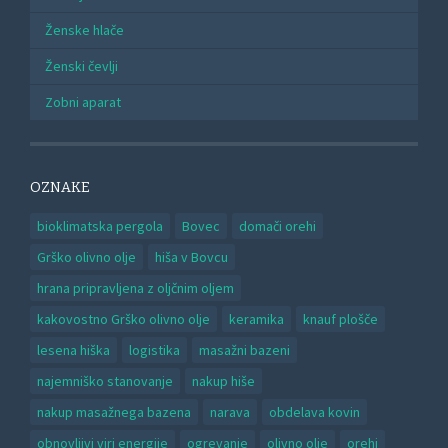
Ženske hlače
Ženski čevlji
Zobni aparat
OZNAKE
bioklimatska pergola
Bovec
domači orehi
Grško olivno olje
hiša v Bovcu
hrana pripravljena z oljčnim oljem
kakovostno Grško olivno olje
keramika
knauf plošče
lesena hiška
logistika
masažni bazeni
najemniško stanovanje
nakup hiše
nakup masažnega bazena
narava
obdelava kovin
obnovljivi viri energije
ogrevanje
olivno olje
orehi