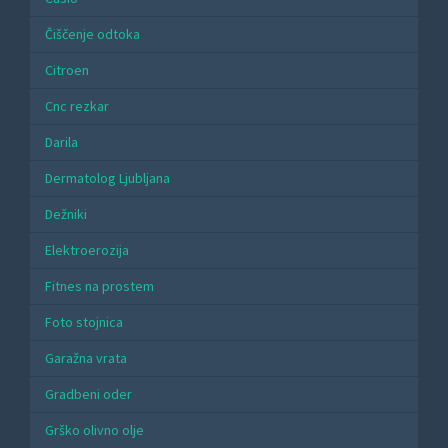
Čiščenje odtoka
Citroen
Cnc rezkar
Darila
Dermatolog Ljubljana
Dežniki
Elektroerozija
Fitnes na prostem
Foto stojnica
Garažna vrata
Gradbeni oder
Grško olivno olje