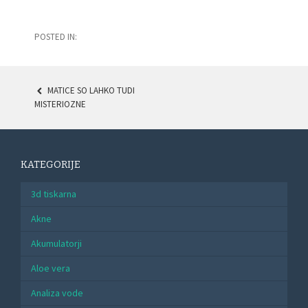
POSTED IN:
MATICE SO LAHKO TUDI
POST
MISTERIOZNE
NAVIGATION
KATEGORIJE
3d tiskarna
Akne
Akumulatorji
Aloe vera
Analiza vode